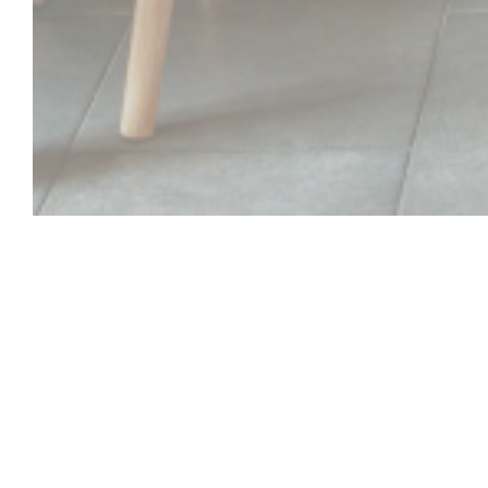
RESTAURANT ZE
Cuisine Créative, Saine & Gourmande, notre restauran
mardi au samedi, aux beaux jours vous pourrez profit
bord de l’eau : pensez à réserver votre table !