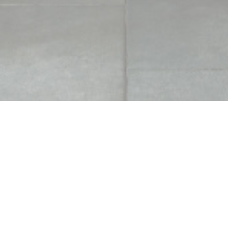
ST
t vous accueille du
er de notre terrasse au