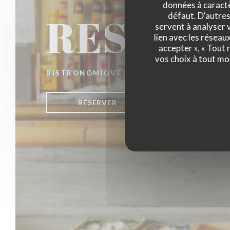
données à caractèr
RESTAUR
défaut. D'autres
servent à analyser v
lien avec les réseau
accepter », « Tout
vos choix à tout mo
BISTRONOMIQUE
|
CESSON SEVIGNE
RÉSERVER