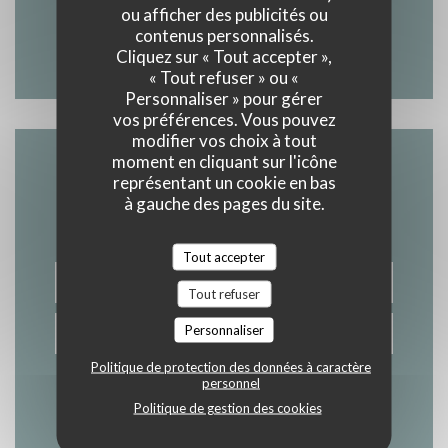
02 99 83 82 06
ou afficher des publicités ou
contenus personnalisés.
Facebook ((ouvre une nouvelle 
Instagram ((ouvre une nou
Cliquez sur « Tout accepter »,
« Tout refuser » ou «
Personnaliser » pour gérer
vos préférences. Vous pouvez
modifier vos choix à tout
moment en cliquant sur l'icône
Nous contacter
représentant un cookie en bas
à gauche des pages du site.
Tout accepter
RÉSERVER
Tout refuser
Personnaliser
BONS CADEAUX
Politique de protection des données à caractère
personnel
Politique de gestion des cookies