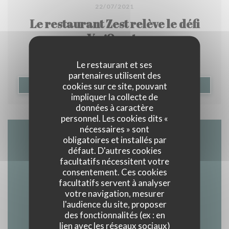
22/07/2021
Le restaurant Zest relève le défi
VegOresto
Le restaurant et ses
partenaires utilisent des
cookies sur ce site, pouvant
((OUVRE UNE NOUVELLE F
LIRE L'ARTICLE
impliquer la collecte de
données à caractère
personnel. Les cookies dits «
nécessaires » sont
obligatoires et installés par
Accès/Contact
défaut. D'autres cookies
facultatifs nécessitent votre
consentement. Ces cookies
facultatifs servent à analyser
votre navigation, mesurer
32 COURS DE LA VILAINE 35510 CESSON
l'audience du site, proposer
((ouvre une nouvelle fenêtre
SEVIGNE
des fonctionnalités (ex : en
lien avec les réseaux sociaux)