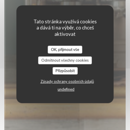
Tato stránka využívá cookies
a dává ti na výběr, co chceš
aktivovat
RESTAURANT ZEST
OK, přijmout vše
BISTRONOMIQUE
|
CESSON SEVIGNE
Odmítnout všechny cookies
Přizpůsobit
REZERVOVAT STŮL
Zásady ochrany osobních údajů
undefined