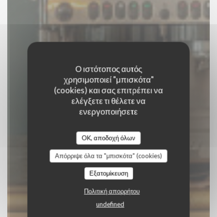
Ο ιστότοπος αυτός
χρησιμοποιεί "μπισκότα"
(cookies) και σας επιτρέπει να
ελέγξετε τι θέλετε να
RESTAURANT ZEST
ενεργοποιήσετε
BISTRONOMIQUE
|
CESSON SEVIGNE
OK, αποδοχή όλων
Απόρριψε όλα τα "μπισκότα" (cookies)
ΚΆΝΤΕ ΚΡΆΤΗΣΗ ΤΡΑΠΕΖΙΟΎ
Εξατομίκευση
Πολιτική απορρήτου
undefined