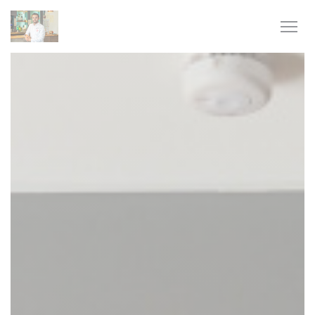
Πίνακας διαχείρισης "Μπισκότων" (Cookies)