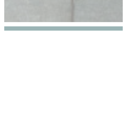
RESTAURANT ZEST
Υγιεινή και γκουρμέ κουζίνα Άμεση επανέναρξη
:), το εστιατόριο μας σας καλωσορίζει στη
βεράντα: θυμηθείτε να κάνετε κράτηση για το
τραπέζι σας!
Τύπος Fusio-Bistonomique, η κουζίνα μας
αναδεικνύει τοπικά και εποχικά προϊόντα. Είναι
εμπνευσμένο από έναν πλούτο και ένα μείγμα
γεύσεων, πολιτισμών και ταξιδιών που