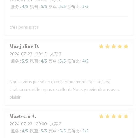
服务
:
4
/5
氛围
:
5
/5
菜单
:
5
/5
质价比
:
5
/5
tres bons plats
Marjoline
D
2026-07-23
- 20:15 - 来宾 2
服务
:
5
/5
氛围
:
4
/5
菜单
:
5
/5
质价比
:
4
/5
Nous avons passé un excellent moment. L'accueil est
chaleureux et le repas excellent. Nous y reviendrons avec
plaisir
Masteau
A
2026-07-23
- 20:00 - 来宾 2
服务
:
4
/5
氛围
:
5
/5
菜单
:
5
/5
质价比
:
5
/5