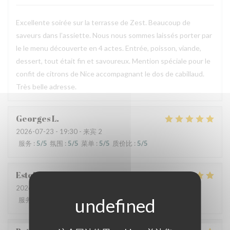
Excellente soirée sur la terrasse de Zest. Beaucoup de
saveurs dans l’assiette. Nous nous sommes laissés porter par
le le menu découverte en 4 actes. Entrée, poisson, viande,
dessert, tout était fin et savoureux. Mention spéciale pour le
confit de citrons de Nice accompagnant le dos de cabillaud.
Très belle adresse.
Georges
L
2026-07-23
- 19:30 - 来宾 2
服务
:
5
/5
氛围
:
5
/5
菜单
:
5
/5
质价比
:
5
/5
Estelle
S
2026-07-23
- 20:00 - 来宾 2
服务
:
5
/5
氛围
:
5
/5
菜单
:
5
/5
质价比
:
5
/5