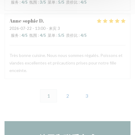
服务
:
4
/5
氛围
:
3
/5
菜单
:
5
/5
质价比
:
4
/5
Anne sophie
D
2026-07-22
- 13:00 - 来宾 3
服务
:
4
/5
氛围
:
4
/5
菜单
:
5
/5
质价比
:
4
/5
Très bonne cuisine. Nous nous sommes régalés. Poissons et
viandes excellentes et précautions prises pour notre fille
enceinte.
1
2
3