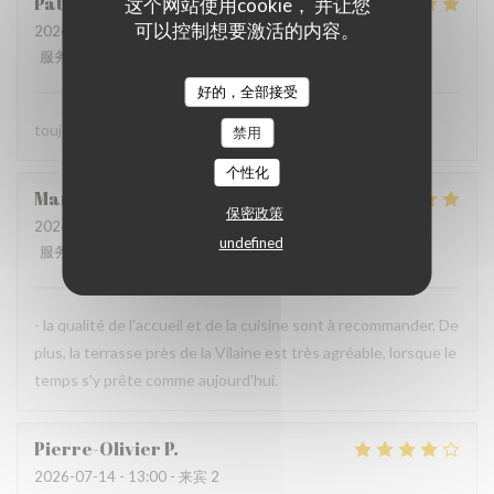
Patrick
L
这个网站使用cookie， 并让您
可以控制想要激活的内容。
2026-07-23
- 13:30 - 来宾 2
服务
:
5
/5
氛围
:
5
/5
菜单
:
5
/5
质价比
:
5
/5
好的，全部接受
toujours parfait comme d'habitude
禁用
个性化
Maryvonne
M
保密政策
2026-07-23
- 12:30 - 来宾 2
undefined
服务
:
5
/5
氛围
:
4
/5
菜单
:
5
/5
质价比
:
4
/5
- la qualité de l'accueil et de la cuisine sont à recommander. De
plus, la terrasse près de la Vilaine est très agréable, lorsque le
temps s'y prête comme aujourd'hui.
Pierre-Olivier
P
2026-07-14
- 13:00 - 来宾 2