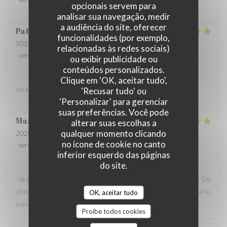
opcionais servem para
analisar sua navegação, medir
a audiência do site, oferecer
Patrick
L
funcionalidades (por exemplo,
2026-07-23
- 13:30 - guests 2
relacionadas às redes sociais)
service
:
5
/5
ambience
:
5
/5
menu
:
5
/5
quality_price
:
5
/5
ou exibir publicidade ou
conteúdos personalizados.
Clique em 'OK, aceitar tudo',
toujours parfait comme d'habitude
'Recusar tudo' ou
'Personalizar' para gerenciar
suas preferências. Você pode
Maryvonne
M
alterar suas escolhas a
qualquer momento clicando
2026-07-23
- 12:30 - guests 2
no ícone de cookie no canto
service
:
5
/5
ambience
:
4
/5
menu
:
5
/5
quality_price
:
4
/5
inferior esquerdo das páginas
do site.
- la qualité de l'accueil et de la cuisine sont à recommander. De
plus, la terrasse près de la Vilaine est très agréable, lorsque le
OK, aceitar tudo
temps s'y prête comme aujourd'hui.
Proíbe todos cookies