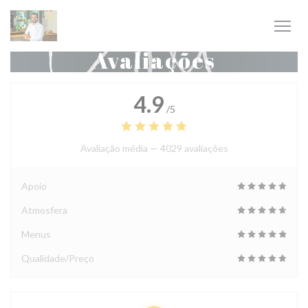
Painel de Gerenciamento de Cookies
Avaliações
4.9
/5
Avaliação média —
4029 avaliações
Apoio
Atmosfera
Menus
Qualidade/Preço