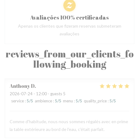
Avaliações 100% certificadas
Apenas os clientes que fizeram reservas submeteram
avaliações
reviews_from_our_clients_fo
llowing_booking
Anthony
D
2026-07-24
- 12:00 - guests 5
service
:
5
/5
ambience
:
5
/5
menu
:
5
/5
quality_price
:
5
/5
Comme d'habitude, nous nous sommes régalés avec en prime
la table extérieure au bord de l'eau, c'était parfait.