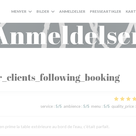
MENYER
BILDER
ANMELDELSER
PRESSEARTIKLER
KART
Anmeldelse
_clients_following_booking
service
:
5
/5
ambience
:
5
/5
menu
:
5
/5
quality_price
:
ime la table extérieure au bord de l'eau, c'était parfait.