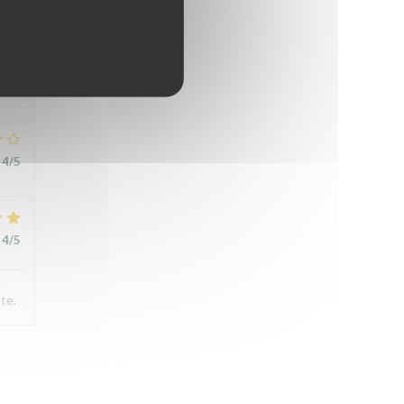
4
/5
4
/5
4
/5
te.