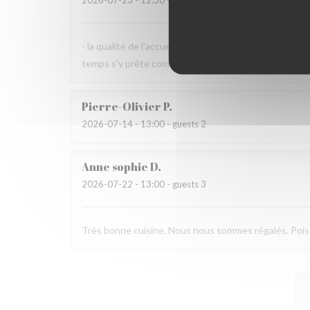
2026-07-23
- 12:30 - guests 2
- la qualité de l'accueil et de la cuisine sont à recomm
temps s'y prête comme aujourd'hui.
Pierre-Olivier
P
2026-07-14
- 13:00 - guests 2
Anne sophie
D
2026-07-22
- 13:00 - guests 3
Très bonne cuisine. Nous nous sommes régalés. Poisso