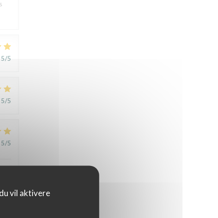
s
5
/5
5
/5
5
/5
u vil aktivere