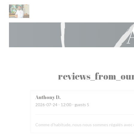
Panel for informasjonskapsler
reviews_from_our
Anthony
D
2026-07-24
- 12:00 - guests 5
Comme d'habitude, nous nous sommes régalés avec en pr