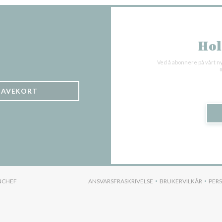
Hol
Ved å abonnere på vårt n
m
GAVEKORT
((ÅPNER I ET NYTT VINDU))
NCHEF
ANSVARSFRASKRIVELSE
BRUKERVILKÅR
PER
((ÅPNER I ET NYTT VINDU))
((ÅPNER I ET 