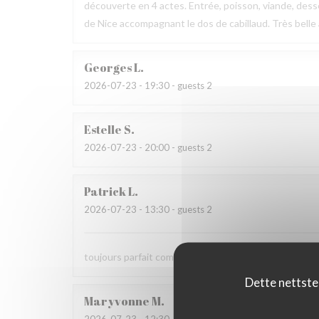
découverte en 4 actes. Entrée, poisson, viande, desse
de Nice accompagnant le dos de cabillaud. Très belle
Georges
L
2026-07-23
- 19:30 - guests 2
Estelle
S
2026-07-23
- 20:00 - guests 2
Patrick
L
2026-07-23
- 13:30 - guests 2
toujours parfait comme d'habitude
Dette nettste
Maryvonne
M