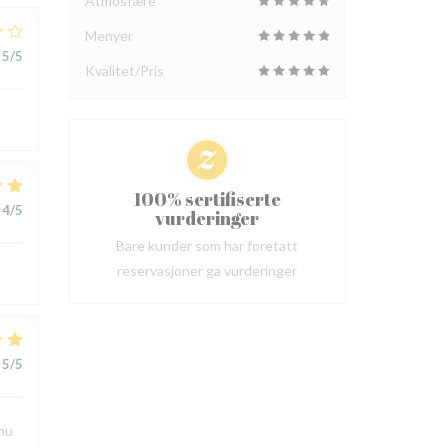
Atmosfære
Menyer
5
/5
Kvalitet/Pris
100% sertifiserte
4
/5
vurderinger
Bare kunder som har foretatt
reservasjoner ga vurderinger
5
/5
enu