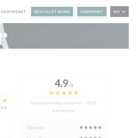
 OG KONTAKT
BESTILL ET BORD
GAVEKORT
NO
r
4.9
/5
Gjennomsnittlig vurdering —
4029
5
/5
anmeldelser
Tjeneste