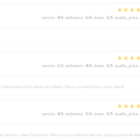
service
:
4
/5
ambience
:
5
/5
menu
:
5
/5
quality_price
:
service
:
5
/5
ambience
:
4
/5
menu
:
5
/5
quality_price
:
chaleureux et le repas excellent. Nous y reviendrons avec plaisir
service
:
4
/5
ambience
:
5
/5
menu
:
5
/5
quality_price
:
de saveurs dans l’assiette. Nous nous sommes laissés porter par le le m