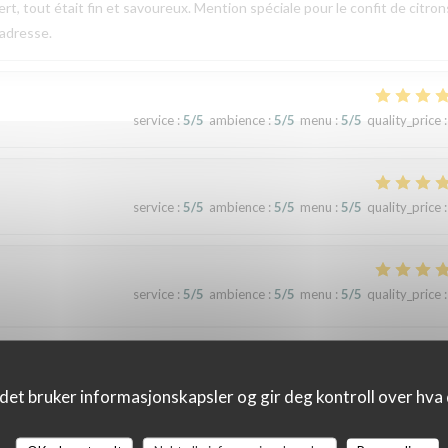
rt, tout était fin et savoureux. Mention spéciale pour le confit de citron
 adresse.
service
:
5
/5
ambience
:
5
/5
menu
:
5
/5
quality_price
:
service
:
5
/5
ambience
:
5
/5
menu
:
5
/5
quality_price
:
service
:
5
/5
ambience
:
5
/5
menu
:
5
/5
quality_price
:
det bruker informasjonskapsler og gir deg kontroll over hva d