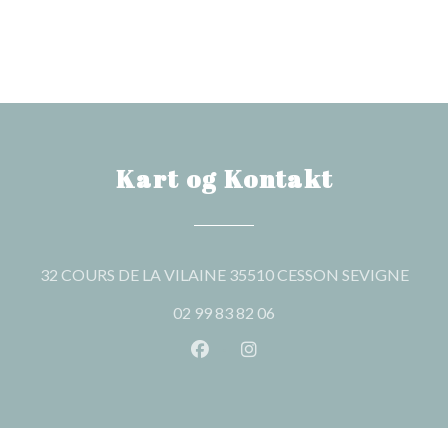
Kart og Kontakt
((åpne
32 COURS DE LA VILAINE 35510 CESSON SEVIGNE
02 99 83 82 06
Facebook ((åpner i et nytt vindu
Instagram ((åpner i et nytt