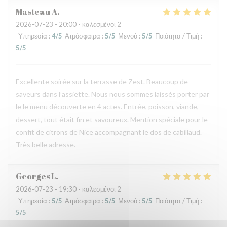
Masteau
A
2026-07-23
- 20:00 - καλεσμένοι 2
Υπηρεσία
:
4
/5
Ατμόσφαιρα
:
5
/5
Μενού
:
5
/5
Ποιότητα / Τιμή
:
5
/5
Excellente soirée sur la terrasse de Zest. Beaucoup de
saveurs dans l’assiette. Nous nous sommes laissés porter par
le le menu découverte en 4 actes. Entrée, poisson, viande,
dessert, tout était fin et savoureux. Mention spéciale pour le
confit de citrons de Nice accompagnant le dos de cabillaud.
Très belle adresse.
Georges
L
2026-07-23
- 19:30 - καλεσμένοι 2
Υπηρεσία
:
5
/5
Ατμόσφαιρα
:
5
/5
Μενού
:
5
/5
Ποιότητα / Τιμή
:
5
/5