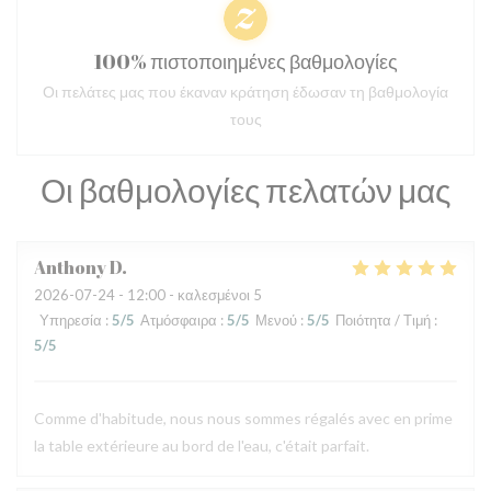
100% πιστοποιημένες βαθμολογίες
Οι πελάτες μας που έκαναν κράτηση έδωσαν τη βαθμολογία
τους
Οι βαθμολογίες πελατών μας
Anthony
D
2026-07-24
- 12:00 - καλεσμένοι 5
Υπηρεσία
:
5
/5
Ατμόσφαιρα
:
5
/5
Μενού
:
5
/5
Ποιότητα / Τιμή
:
5
/5
Comme d'habitude, nous nous sommes régalés avec en prime
la table extérieure au bord de l'eau, c'était parfait.