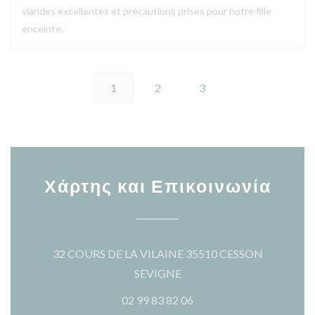
viandes excellentes et précautions prises pour notre fille
enceinte.
1
2
3
Χάρτης και Επικοινωνία
32 COURS DE LA VILAINE 35510 CESSON
((ανοίγει σε νέο παράθυρο)
SEVIGNE
02 99 83 82 06