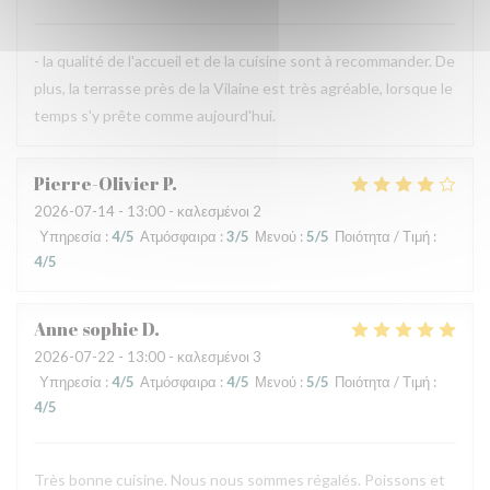
- la qualité de l'accueil et de la cuisine sont à recommander. De
plus, la terrasse près de la Vilaine est très agréable, lorsque le
temps s'y prête comme aujourd'hui.
Pierre-Olivier
P
2026-07-14
- 13:00 - καλεσμένοι 2
Υπηρεσία
:
4
/5
Ατμόσφαιρα
:
3
/5
Μενού
:
5
/5
Ποιότητα / Τιμή
:
4
/5
Anne sophie
D
2026-07-22
- 13:00 - καλεσμένοι 3
Υπηρεσία
:
4
/5
Ατμόσφαιρα
:
4
/5
Μενού
:
5
/5
Ποιότητα / Τιμή
:
4
/5
Très bonne cuisine. Nous nous sommes régalés. Poissons et