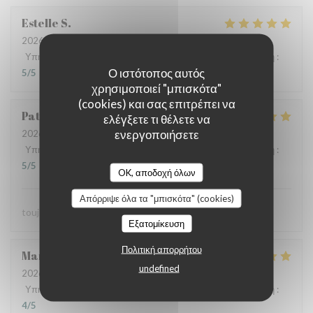
Estelle
S
2026-07-23
- 20:00 - καλεσμένοι 2
Υπηρεσία
:
5
/5
Ατμόσφαιρα
:
5
/5
Μενού
:
5
/5
Ποιότητα / Τιμή
:
Ο ιστότοπος αυτός
5
/5
χρησιμοποιεί "μπισκότα"
(cookies) και σας επιτρέπει να
Patrick
L
ελέγξετε τι θέλετε να
ενεργοποιήσετε
2026-07-23
- 13:30 - καλεσμένοι 2
Υπηρεσία
:
5
/5
Ατμόσφαιρα
:
5
/5
Μενού
:
5
/5
Ποιότητα / Τιμή
:
5
/5
OK, αποδοχή όλων
Απόρριψε όλα τα "μπισκότα" (cookies)
toujours parfait comme d'habitude
Εξατομίκευση
Πολιτική απορρήτου
Maryvonne
M
undefined
2026-07-23
- 12:30 - καλεσμένοι 2
Υπηρεσία
:
5
/5
Ατμόσφαιρα
:
4
/5
Μενού
:
5
/5
Ποιότητα / Τιμή
:
4
/5