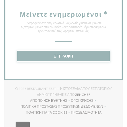
Μείνετε ενημερωμένοι
*
Εγγραφείτε στο ενημερωτικό μας δελτίο για να λαμβάνετε
εξατομικευμένες επικοινωνίες και προσφορές μάρκετινγκ μέσω
ηλεκτρονικού ταχυδρομείου από εμάς.
ΕΓΓΡΑΦΉ
© 2026 RESTAURANT ZEST — Η ΙΣΤΟΣΕΛΊΔΑ ΤΟΥ ΕΣΤΙΑΤΟΡΊΟΥ
((ΑΝΟΊΓΕΙ ΣΕ ΝΈΟ ΠΑΡ
ΔΗΜΙΟΥΡΓΉΘΗΚΕ ΑΠΌ
ZENCHEF
ΑΠΟΠΟΊΗΣΗ ΕΥΘΎΝΗΣ
ΌΡΟΙ ΧΡΉΣΗΣ
((ΑΝΟΊΓΕΙ ΣΕ ΝΈΟ ΠΑΡΆΘΥΡΟ))
((ΑΝΟΊΓΕΙ ΣΕ ΝΈΟ ΠΑΡΆΘΥ
ΠΟΛΙΤΙΚΉ ΠΡΟΣΤΑΣΊΑΣ ΠΡΟΣΩΠΙΚΏΝ ΔΕΔΟΜΈΝΩΝ
((ΑΝΟΊΓΕΙ ΣΕ ΝΈΟ ΠΑΡΆΘΥΡΟ))
ΠΟΛΙΤΙΚΉ ΓΙΑ ΤΑ COOKIES
ΠΡΟΣΒΑΣΙΜΌΤΗΤΑ
((ΑΝΟΊΓΕΙ ΣΕ ΝΈΟ ΠΑΡΆΘΥΡΟ))
((ΑΝΟΊΓΕΙ ΣΕ ΝΈΟ ΠΑΡΆΘ