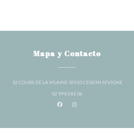
Mapa y Contacto
((abr
32 COURS DE LA VILAINE 35510 CESSON SEVIGNE
02 99 83 82 06
Facebook ((abre en una nueva v
Instagram ((abre en una 