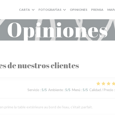
CARTA
FOTOGRAFÍAS
OPINIONES
PRENSA
MAP
Opiniones
es de nuestros clientes
Servicio
:
5
/5
Ambiente
:
5
/5
Menú
:
5
/5
Calidad / Precio
:
ime la table extérieure au bord de l'eau, c'était parfait.