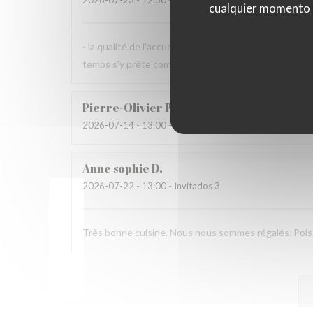
2026-07-23
- 12:30 - Invitados 2
cualquier momento ha
- la qualité de l'accueil et de la cuisine sont à recomm
temps s'y prête comme aujourd'hui.
Pierre-Olivier
P
2026-07-14
- 13:00 - Invitados 2
Anne sophie
D
2026-07-22
- 13:00 - Invitados 3
Très bonne cuisine. Nous nous sommes régalés. Poisso