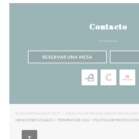
Contacto
RESERVAR UNA MESA
© 2026 RESTAURANT ZEST — CREACIÓN DE PÁGINA WEB DE RESTAURA
MENCIONES LEGALES
TÉRMINOS DE USO
POLÍTICA DE PROTECCIÓN
((ABRE EN UNA NUEVA VENTANA))
((ABRE EN UNA NUEVA VENTANA))