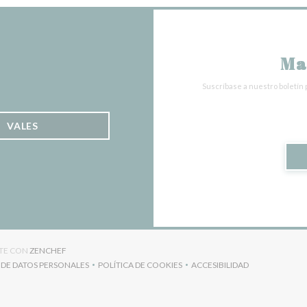
Ma
Suscríbase a nuestro boletín 
VALES
((ABRE EN UNA NUEVA VENTANA))
NTE CON
ZENCHEF
 DE DATOS PERSONALES
POLÍTICA DE COOKIES
ACCESIBILIDAD
((ABRE EN UNA NUEVA VENTANA))
((ABRE EN UNA NUEVA VENTANA))
((ABRE EN UNA NUEVA