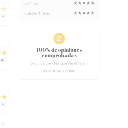
Comida
Calidad/Precio
5
/5
100% de opiniones
comprobadas
4
/5
Solo los clientes que reservaron
dejaron su opinión
5
/5
enu