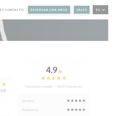
A Y CONTACTO
RESERVAR UNA MESA
VALES
ES
4.9
/5
Valoración media —
4029 Opiniones
5
/5
Servicio
Ambiente