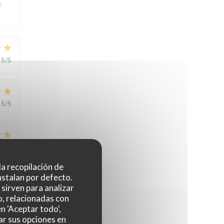
s
5
/5
5
/5
5
/5
 la recopilación de
nstalan por defecto.
sirven para analizar
o, relacionadas con
n 'Aceptar todo',
ar sus opciones en