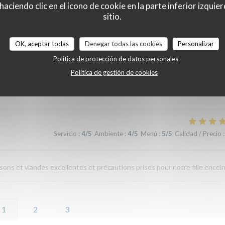
Servicio
:
5
/5
Ambiente
:
4
/5
Menú
:
5
/5
Calidad / Precio
:
ciendo clic en el icono de cookie en la parte inferior izquier
sitio.
ander. De plus, la terrasse près de la Vilaine est très agréable, lorsque le
OK, aceptar todas
Denegar todas las cookies
Personalizar
Política de protección de datos personales
Política de gestión de cookies
Servicio
:
4
/5
Ambiente
:
3
/5
Menú
:
5
/5
Calidad / Precio
:
Servicio
:
4
/5
Ambiente
:
4
/5
Menú
:
5
/5
Calidad / Precio
:
ns et viandes excellentes et précautions prises pour notre fille encein
1
2
3