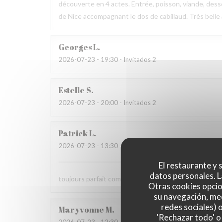
découverte en 4 actes. Entrée, poisson, viande, desse
de Nice accompagnant le dos de cabillaud. Très belle
Georges
L
2026-07-23
- 19:30 - Invitados 2
Estelle
S
2026-07-23
- 20:00 - Invitados 2
Patrick
L
2026-07-23
- 13:30 - Invitados 2
El restaurante y s
datos personales. L
toujours parfait comme d'habitude
Otras cookies opcio
su navegación, med
redes sociales) 
Maryvonne
M
'Rechazar todo' o