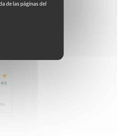
4
/5
da de las páginas del
4
/5
4
/5
te.