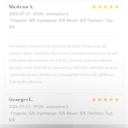
Masteau
A
2026-07-23
- 20:00 - καλεσμένοι 2
Υπηρεσία
:
4
/5
Ατμόσφαιρα
:
5
/5
Μενού
:
5
/5
Ποιότητα / Τιμή
:
5
/5
Excellente soirée sur la terrasse de Zest. Beaucoup de
saveurs dans l’assiette. Nous nous sommes laissés porter par
le le menu découverte en 4 actes. Entrée, poisson, viande,
dessert, tout était fin et savoureux. Mention spéciale pour le
confit de citrons de Nice accompagnant le dos de cabillaud.
Très belle adresse.
Georges
L
2026-07-23
- 19:30 - καλεσμένοι 2
Υπηρεσία
:
5
/5
Ατμόσφαιρα
:
5
/5
Μενού
:
5
/5
Ποιότητα / Τιμή
:
5
/5