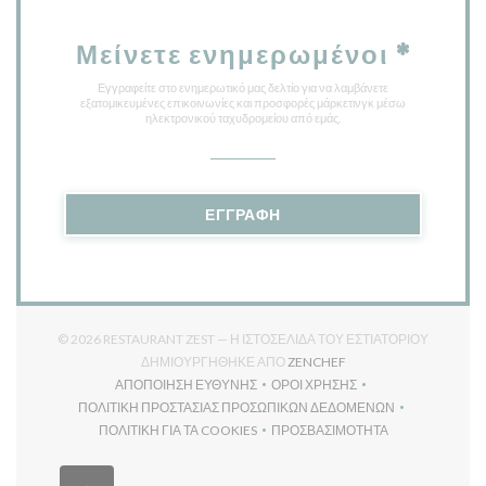
Μείνετε ενημερωμένοι
*
Εγγραφείτε στο ενημερωτικό μας δελτίο για να λαμβάνετε
εξατομικευμένες επικοινωνίες και προσφορές μάρκετινγκ μέσω
ηλεκτρονικού ταχυδρομείου από εμάς.
ΕΓΓΡΑΦΉ
© 2026 RESTAURANT ZEST — Η ΙΣΤΟΣΕΛΊΔΑ ΤΟΥ ΕΣΤΙΑΤΟΡΊΟΥ
((ΑΝΟΊΓΕΙ ΣΕ ΝΈΟ ΠΑΡ
ΔΗΜΙΟΥΡΓΉΘΗΚΕ ΑΠΌ
ZENCHEF
ΑΠΟΠΟΊΗΣΗ ΕΥΘΎΝΗΣ
ΌΡΟΙ ΧΡΉΣΗΣ
((ΑΝΟΊΓΕΙ ΣΕ ΝΈΟ ΠΑΡΆΘΥΡΟ))
((ΑΝΟΊΓΕΙ ΣΕ ΝΈΟ ΠΑΡΆΘΥ
ΠΟΛΙΤΙΚΉ ΠΡΟΣΤΑΣΊΑΣ ΠΡΟΣΩΠΙΚΏΝ ΔΕΔΟΜΈΝΩΝ
((ΑΝΟΊΓΕΙ ΣΕ ΝΈΟ ΠΑΡΆΘΥΡΟ))
ΠΟΛΙΤΙΚΉ ΓΙΑ ΤΑ COOKIES
ΠΡΟΣΒΑΣΙΜΌΤΗΤΑ
((ΑΝΟΊΓΕΙ ΣΕ ΝΈΟ ΠΑΡΆΘΥΡΟ))
((ΑΝΟΊΓΕΙ ΣΕ ΝΈΟ ΠΑΡΆΘ