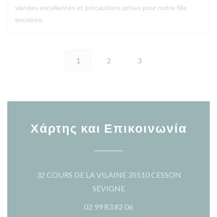
viandes excellentes et précautions prises pour notre fille
enceinte.
1
2
3
Χάρτης και Επικοινωνία
32 COURS DE LA VILAINE 35510 CESSON
((ανοίγει σε νέο παράθυρο)
SEVIGNE
02 99 83 82 06