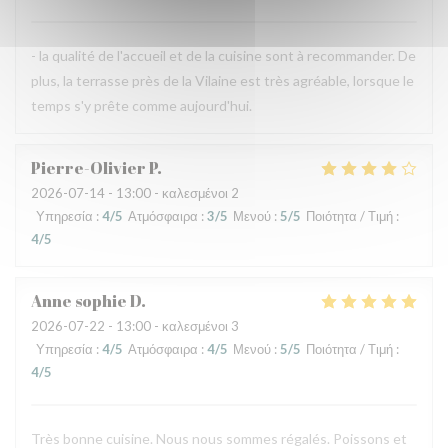
- la qualité de l'accueil et de la cuisine sont à recommander. De
plus, la terrasse près de la Vilaine est très agréable, lorsque le
temps s'y prête comme aujourd'hui.
Pierre-Olivier
P
2026-07-14
- 13:00 - καλεσμένοι 2
Υπηρεσία
:
4
/5
Ατμόσφαιρα
:
3
/5
Μενού
:
5
/5
Ποιότητα / Τιμή
:
4
/5
Anne sophie
D
2026-07-22
- 13:00 - καλεσμένοι 3
Υπηρεσία
:
4
/5
Ατμόσφαιρα
:
4
/5
Μενού
:
5
/5
Ποιότητα / Τιμή
:
4
/5
Très bonne cuisine. Nous nous sommes régalés. Poissons et