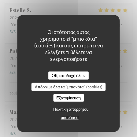
Estelle
S
2026-07-23
- 20:00 - καλεσμένοι 2
Υπηρεσία
:
5
/5
Ατμόσφαιρα
:
5
/5
Μενού
:
5
/5
Ποιότητα / Τιμή
:
Ο ιστότοπος αυτός
5
/5
χρησιμοποιεί "μπισκότα"
(cookies) και σας επιτρέπει να
Patrick
L
ελέγξετε τι θέλετε να
ενεργοποιήσετε
2026-07-23
- 13:30 - καλεσμένοι 2
Υπηρεσία
:
5
/5
Ατμόσφαιρα
:
5
/5
Μενού
:
5
/5
Ποιότητα / Τιμή
:
5
/5
OK, αποδοχή όλων
Απόρριψε όλα τα "μπισκότα" (cookies)
toujours parfait comme d'habitude
Εξατομίκευση
Πολιτική απορρήτου
Maryvonne
M
undefined
2026-07-23
- 12:30 - καλεσμένοι 2
Υπηρεσία
:
5
/5
Ατμόσφαιρα
:
4
/5
Μενού
:
5
/5
Ποιότητα / Τιμή
:
4
/5