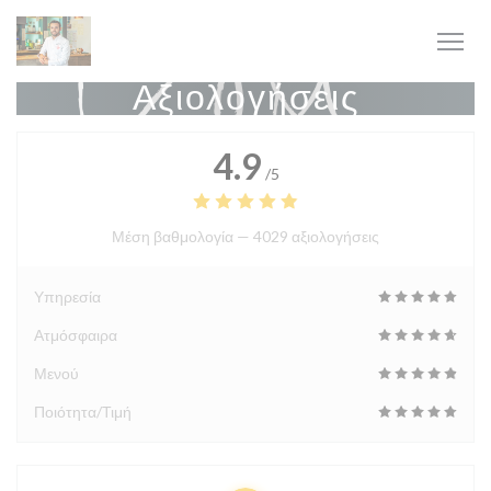
Πίνακας διαχείρισης "Μπισκότων" (Cookies)
Αξιολογήσεις
4.9
/5
Μέση βαθμολογία —
4029 αξιολογήσεις
Υπηρεσία
Ατμόσφαιρα
Μενού
Ποιότητα/Τιμή