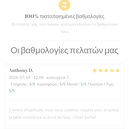
100% πιστοποιημένες βαθμολογίες
Οι πελάτες μας που έκαναν κράτηση έδωσαν τη βαθμολογία
τους
Οι βαθμολογίες πελατών μας
Anthony
D
2026-07-24
- 12:00 - καλεσμένοι 5
Υπηρεσία
:
5
/5
Ατμόσφαιρα
:
5
/5
Μενού
:
5
/5
Ποιότητα / Τιμή
:
5
/5
Comme d'habitude, nous nous sommes régalés avec en prime
la table extérieure au bord de l'eau, c'était parfait.