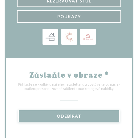
REZERVOVAT STŮL
POUKAZY
Zůstaňte v obraze
*
Přihlaste se k odběru našeho newsletteru a dostávejte od nás e-
mailem personalizovaná sdělení a marketingové nabídky.
ODEBÍRAT