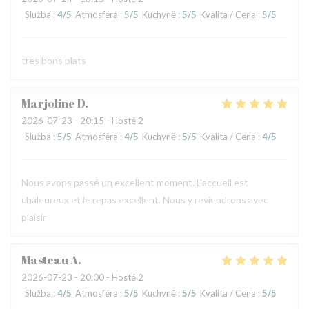
Služba
:
4
/5
Atmosféra
:
5
/5
Kuchyně
:
5
/5
Kvalita / Cena
:
5
/5
tres bons plats
Marjoline
D
2026-07-23
- 20:15 - Hosté 2
Služba
:
5
/5
Atmosféra
:
4
/5
Kuchyně
:
5
/5
Kvalita / Cena
:
4
/5
Nous avons passé un excellent moment. L'accueil est
chaleureux et le repas excellent. Nous y reviendrons avec
plaisir
Masteau
A
2026-07-23
- 20:00 - Hosté 2
Služba
:
4
/5
Atmosféra
:
5
/5
Kuchyně
:
5
/5
Kvalita / Cena
:
5
/5