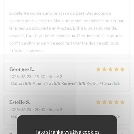
Excellente soirée sur la terrasse de Zest. Beaucoup de
saveurs dans l’assiette. Nous nous sommes laissés porter par
le le menu découverte en 4 actes. Entrée, poisson, viande,
dessert, tout était fin et savoureux. Mention spéciale pour le
confit de citrons de Nice accompagnant le dos de cabillaud.
Très belle adresse.
Georges
L
2026-07-23
- 19:30 - Hosté 2
Služba
:
5
/5
Atmosféra
:
5
/5
Kuchyně
:
5
/5
Kvalita / Cena
:
5
/5
Estelle
S
2026-07-23
- 20:00 - Hosté 2
Služba
:
5
/5
Atmosféra
:
5
/5
Kuchyně
:
5
/5
Kvalita / Cena
:
5
/5
Tato stránka využívá cookies