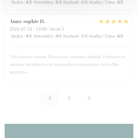
Služba
:
4
/5
Atmosféra
:
3
/5
Kuchyně
:
5
/5
Kvalita / Cena
:
4
/5
Anne sophie
D
2026-07-22
- 13:00 - Hosté 3
Služba
:
4
/5
Atmosféra
:
4
/5
Kuchyně
:
5
/5
Kvalita / Cena
:
4
/5
Très bonne cuisine. Nous nous sommes régalés. Poissons et
viandes excellentes et précautions prises pour notre fille
enceinte.
1
2
3