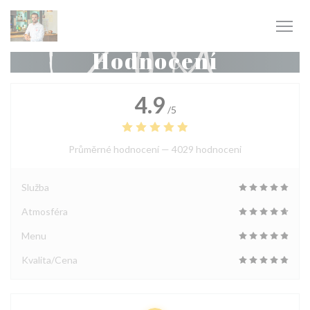
Panel pro správu cookies
Hodnocení
4.9
/5
Průměrné hodnocení —
4029 hodnoceni
Služba
Atmosféra
Menu
Kvalita/Cena