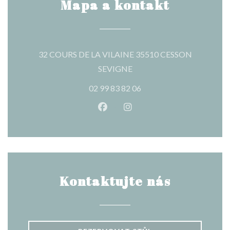
Mapa a kontakt
32 COURS DE LA VILAINE 35510 CESSON
((otevře se v novém okně))
SEVIGNE
02 99 83 82 06
Facebook ((otevře se v novém o
Instagram ((otevře se v n
Kontaktujte nás