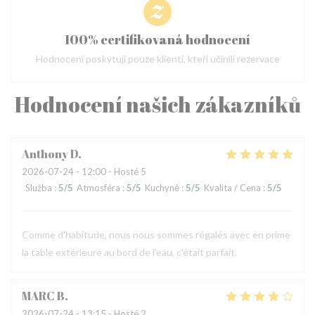
100% certifikovaná hodnocení
Hodnocení poskytují pouze klienti, kteří učinili rezervace
Hodnocení našich zákazníků
Anthony
D
2026-07-24
- 12:00 - Hosté 5
Služba
:
5
/5
Atmosféra
:
5
/5
Kuchyně
:
5
/5
Kvalita / Cena
:
5
/5
Comme d'habitude, nous nous sommes régalés avec en prime
la table extérieure au bord de l'eau, c'était parfait.
MARC
B
2026-07-24
- 13:15 - Hosté 2