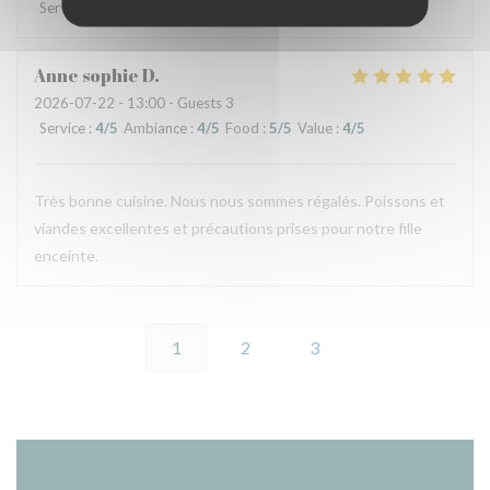
Service
:
4
/5
Ambiance
:
3
/5
Food
:
5
/5
Value
:
4
/5
Anne sophie
D
2026-07-22
- 13:00 - Guests 3
Service
:
4
/5
Ambiance
:
4
/5
Food
:
5
/5
Value
:
4
/5
Très bonne cuisine. Nous nous sommes régalés. Poissons et
viandes excellentes et précautions prises pour notre fille
enceinte.
1
2
3