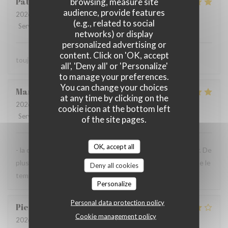
Patrick
L
browsing, measure site
audience, provide features
2026-07-23
- 13:30 - Guests 2
(e.g., related to social
Service
:
5
/5
Ambiance
:
5
/5
Food
:
5
/5
Value
:
5
/5
networks) or display
personalized advertising or
content. Click on 'OK, accept
toujours parfait comme d'habitude
all', 'Deny all' or 'Personalize'
to manage your preferences.
You can change your choices
Maryvonne
M
at any time by clicking on the
2026-07-23
- 12:30 - Guests 2
cookie icon at the bottom left
Service
:
5
/5
Ambiance
:
4
/5
Food
:
5
/5
Value
:
4
/5
of the site pages.
OK, accept all
- la qualité de l'accueil et de la cuisine sont à recommander. De
plus, la terrasse près de la Vilaine est très agréable, lorsque le
Deny all cookies
temps s'y prête comme aujourd'hui.
Personalize
Personal data protection policy
Pierre-Olivier
P
Cookie management policy
2026-07-14
- 13:00 - Guests 2