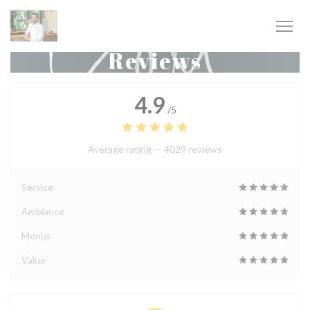
Personalizing your cookie choices
Reviews
4.9
/5
Average rating —
4029 reviews
Service
Ambiance
Menus
Value