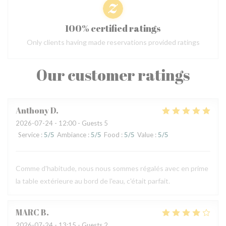
100% certified ratings
Only clients having made reservations provided ratings
Our customer ratings
Anthony
D
2026-07-24
- 12:00 - Guests 5
Service
:
5
/5
Ambiance
:
5
/5
Food
:
5
/5
Value
:
5
/5
Comme d'habitude, nous nous sommes régalés avec en prime
la table extérieure au bord de l'eau, c'était parfait.
MARC
B
2026-07-24
- 13:15 - Guests 2