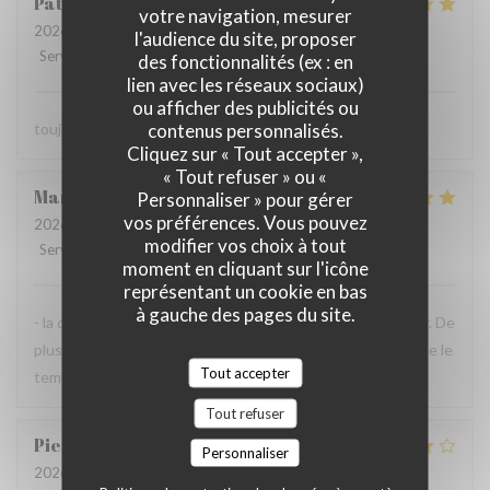
Patrick
L
votre navigation, mesurer
2026-07-23
- 13:30 - Couverts 2
l'audience du site, proposer
Service
:
5
/5
Ambiance
:
5
/5
Cuisine
:
5
/5
Qualité / Prix
:
5
/5
des fonctionnalités (ex : en
lien avec les réseaux sociaux)
ou afficher des publicités ou
contenus personnalisés.
toujours parfait comme d'habitude
Cliquez sur « Tout accepter »,
« Tout refuser » ou «
Maryvonne
M
Personnaliser » pour gérer
vos préférences. Vous pouvez
2026-07-23
- 12:30 - Couverts 2
modifier vos choix à tout
Service
:
5
/5
Ambiance
:
4
/5
Cuisine
:
5
/5
Qualité / Prix
:
4
/5
moment en cliquant sur l'icône
représentant un cookie en bas
à gauche des pages du site.
- la qualité de l'accueil et de la cuisine sont à recommander. De
plus, la terrasse près de la Vilaine est très agréable, lorsque le
Tout accepter
temps s'y prête comme aujourd'hui.
Tout refuser
Pierre-Olivier
P
Personnaliser
2026-07-14
- 13:00 - Couverts 2