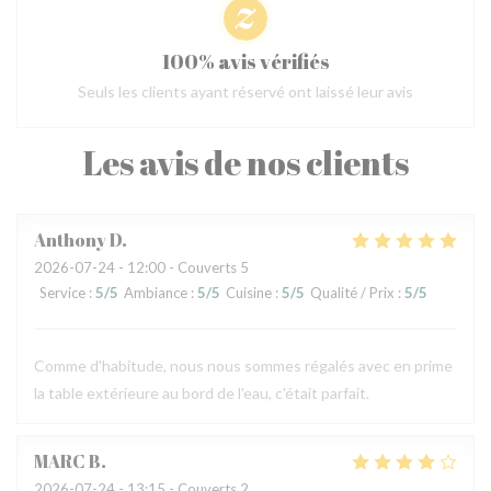
100% avis vérifiés
Seuls les clients ayant réservé ont laissé leur avis
Les avis de nos clients
Anthony
D
2026-07-24
- 12:00 - Couverts 5
Service
:
5
/5
Ambiance
:
5
/5
Cuisine
:
5
/5
Qualité / Prix
:
5
/5
Comme d'habitude, nous nous sommes régalés avec en prime
la table extérieure au bord de l'eau, c'était parfait.
MARC
B
2026-07-24
- 13:15 - Couverts 2