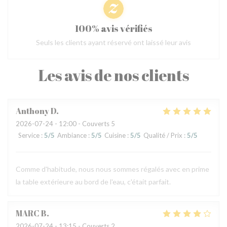
100% avis vérifiés
Seuls les clients ayant réservé ont laissé leur avis
Les avis de nos clients
Anthony
D
2026-07-24
- 12:00 - Couverts 5
Service
:
5
/5
Ambiance
:
5
/5
Cuisine
:
5
/5
Qualité / Prix
:
5
/5
Comme d'habitude, nous nous sommes régalés avec en prime
la table extérieure au bord de l'eau, c'était parfait.
MARC
B
2026-07-24
- 13:15 - Couverts 2