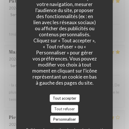
Patrick
L
votre navigation, mesurer
2026-07-23
- 13:30 - Couverts 2
l'audience du site, proposer
Service
:
5
/5
Ambiance
:
5
/5
Cuisine
:
5
/5
Qualité / Prix
:
5
/5
des fonctionnalités (ex : en
lien avec les réseaux sociaux)
ou afficher des publicités ou
contenus personnalisés.
toujours parfait comme d'habitude
Cliquez sur « Tout accepter »,
« Tout refuser » ou «
Maryvonne
M
Personnaliser » pour gérer
vos préférences. Vous pouvez
2026-07-23
- 12:30 - Couverts 2
modifier vos choix à tout
Service
:
5
/5
Ambiance
:
4
/5
Cuisine
:
5
/5
Qualité / Prix
:
4
/5
moment en cliquant sur l'icône
représentant un cookie en bas
à gauche des pages du site.
- la qualité de l'accueil et de la cuisine sont à recommander. De
plus, la terrasse près de la Vilaine est très agréable, lorsque le
Tout accepter
temps s'y prête comme aujourd'hui.
Tout refuser
Pierre-Olivier
P
Personnaliser
2026-07-14
- 13:00 - Couverts 2