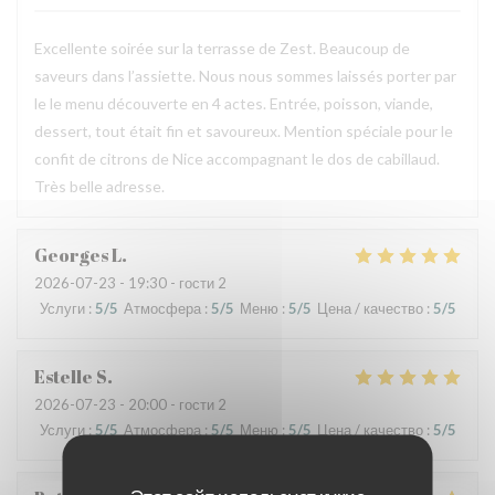
Excellente soirée sur la terrasse de Zest. Beaucoup de
saveurs dans l’assiette. Nous nous sommes laissés porter par
le le menu découverte en 4 actes. Entrée, poisson, viande,
dessert, tout était fin et savoureux. Mention spéciale pour le
confit de citrons de Nice accompagnant le dos de cabillaud.
Très belle adresse.
Georges
L
2026-07-23
- 19:30 - гости 2
Услуги
:
5
/5
Атмосфера
:
5
/5
Меню
:
5
/5
Цена / качество
:
5
/5
Estelle
S
2026-07-23
- 20:00 - гости 2
Услуги
:
5
/5
Атмосфера
:
5
/5
Меню
:
5
/5
Цена / качество
:
5
/5