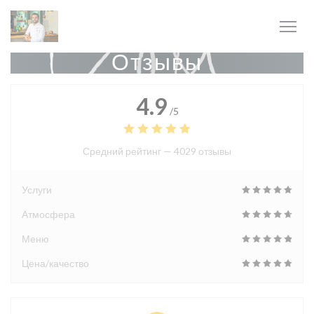
Панель управления cookies
Отзывы
4.9
/5
Средний рейтинг —
4029 отзывы
Услуги
Атмосфера
Меню
Цена/качество