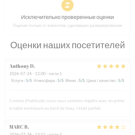
Исключительно проверенные оценки
Оценки только от клиентов, сделавших резервирование
Оценки наших посетителей
Anthony
D
2026-07-24
- 12:00 - гости 5
Услуги
:
5
/5
Атмосфера
:
5
/5
Меню
:
5
/5
Цена / качество
:
5
/5
Comme d'habitude, nous nous sommes régalés avec en prime
la table extérieure au bord de l'eau, c'était parfait.
MARC
B
2026-07-24
- 13:15 - гости 2