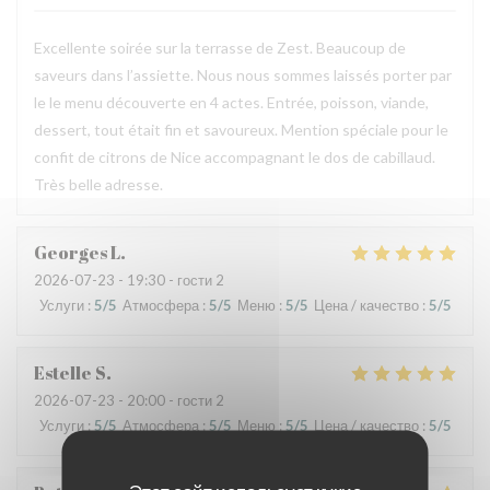
Excellente soirée sur la terrasse de Zest. Beaucoup de
saveurs dans l’assiette. Nous nous sommes laissés porter par
le le menu découverte en 4 actes. Entrée, poisson, viande,
dessert, tout était fin et savoureux. Mention spéciale pour le
confit de citrons de Nice accompagnant le dos de cabillaud.
Très belle adresse.
Georges
L
2026-07-23
- 19:30 - гости 2
Услуги
:
5
/5
Атмосфера
:
5
/5
Меню
:
5
/5
Цена / качество
:
5
/5
Estelle
S
2026-07-23
- 20:00 - гости 2
Услуги
:
5
/5
Атмосфера
:
5
/5
Меню
:
5
/5
Цена / качество
:
5
/5