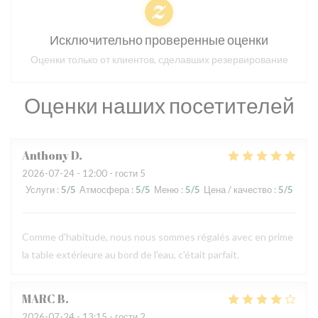
Исключительно проверенные оценки
Оценки только от клиентов, сделавших резервирование
Оценки наших посетителей
Anthony
D
2026-07-24
- 12:00 - гости 5
Услуги
:
5
/5
Атмосфера
:
5
/5
Меню
:
5
/5
Цена / качество
:
5
/5
Comme d'habitude, nous nous sommes régalés avec en prime
la table extérieure au bord de l'eau, c'était parfait.
MARC
B
2026-07-24
- 13:15 - гости 2