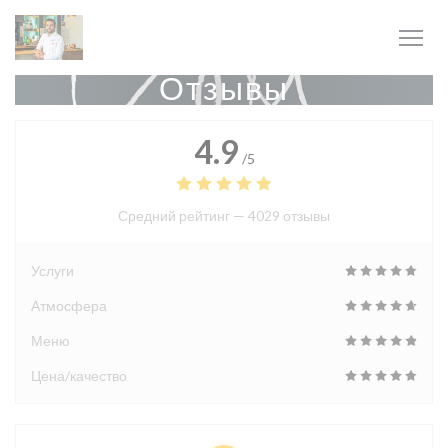
Панель управления cookies
Отзывы
4.9
/5
Средний рейтинг —
4029 отзывы
Услуги
Атмосфера
Меню
Цена/качество