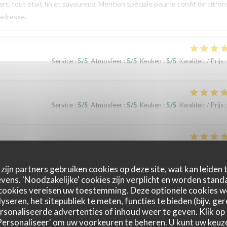
rt, tout était fin et savoureux. Mention spéciale pour le confit de citron
 adresse.
Service
:
5
/5
Atmosfeer
:
5
/5
Keuken
:
5
/5
Kwaliteit / Prijs
:
Service
:
5
/5
Atmosfeer
:
5
/5
Keuken
:
5
/5
Kwaliteit / Prijs
:
Service
:
5
/5
Atmosfeer
:
5
/5
Keuken
:
5
/5
Kwaliteit / Prijs
:
zijn partners gebruiken cookies op deze site, wat kan leiden
ens. 'Noodzakelijke' cookies zijn verplicht en worden standa
cookies vereisen uw toestemming. Deze optionele cookies 
yseren, het sitepubliek te meten, functies te bieden (bijv. ge
sonaliseerde advertenties of inhoud weer te geven. Klik op '
 'Personaliseer' om uw voorkeuren te beheren. U kunt uw keu