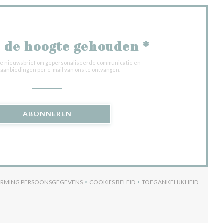
 de hoogte gehouden
*
onze nieuwsbrief om gepersonaliseerde communicatie en
aanbiedingen per e-mail van ons te ontvangen.
ABONNEREN
HERMING PERSOONSGEGEVENS
COOKIES BELEID
TOEGANKELIJKHEID
ER))
((OPENT IN EEN NIEUW VENSTER))
((OPENT IN EEN NIEUW VENSTER))
((OPENT IN EEN NI