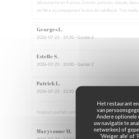
découverte en 4 actes. Entrée, poisson, viande, desse
de Nice accompagnant le dos de cabillaud. Très belle
Georges
L
2026-07-23
- 19:30 - Gasten 2
Estelle
S
2026-07-23
- 20:00 - Gasten 2
Patrick
L
2026-07-23
- 13:30 - Gasten 2
Het restaurant en 
van persoonsgegev
toujours parfait comme d'habitude
Andere optionele 
uw navigatie te anal
netwerken) of geper
Maryvonne
M
'Weiger alle' of