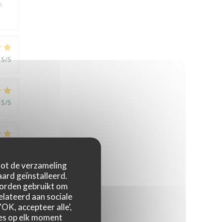
s
5
/5
5
/5
5
/5
 tot de verzameling
ard geïnstalleerd.
worden gebruikt om
relateerd aan sociale
OK, accepteer alle',
zes op elk moment