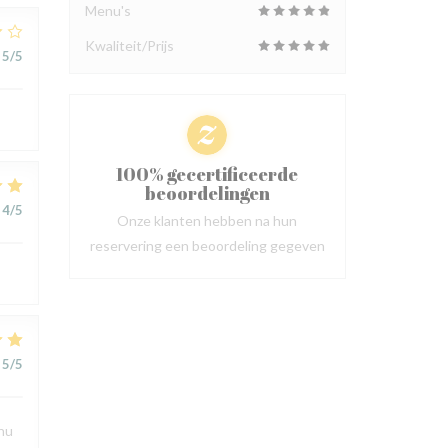
Menu's
Kwaliteit/Prijs
5
/5
100% gecertificeerde
beoordelingen
4
/5
Onze klanten hebben na hun
reservering een beoordeling gegeven
5
/5
enu