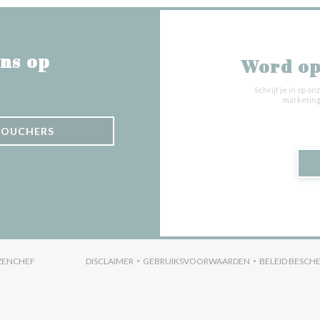
ns op
Word op
Schrijf je in op 
marketing
VOUCHERS
((OPENT IN EEN NIEUW VENSTER))
ZENCHEF
DISCLAIMER
GEBRUIKSVOORWAARDEN
BELEID BESC
((OPENT IN EEN NIEUW VENSTER))
((OPENT IN EEN NIEUW VENST