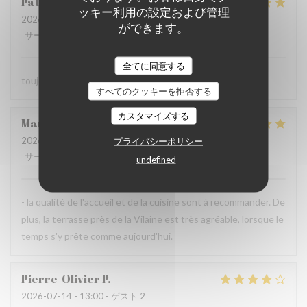
Patrick
L
ッキー利用の設定および管理
2026-07-23
- 13:30 - ゲスト 2
ができます。
サービス
:
5
/5
雰囲気
:
5
/5
メニュー
:
5
/5
品質-価格
:
5
/5
全てに同意する
toujours parfait comme d'habitude
すべてのクッキーを拒否する
カスタマイズする
Maryvonne
M
2026-07-23
- 12:30 - ゲスト 2
プライバシーポリシー
サービス
:
5
/5
雰囲気
:
4
/5
メニュー
:
5
/5
品質-価格
:
4
/5
undefined
- la qualité de l'accueil et de la cuisine sont à recommander. De
plus, la terrasse près de la Vilaine est très agréable, lorsque le
temps s'y prête comme aujourd'hui.
Pierre-Olivier
P
2026-07-14
- 13:00 - ゲスト 2