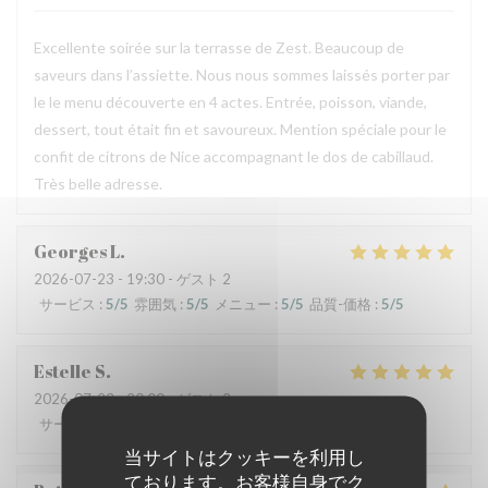
Excellente soirée sur la terrasse de Zest. Beaucoup de
saveurs dans l’assiette. Nous nous sommes laissés porter par
le le menu découverte en 4 actes. Entrée, poisson, viande,
dessert, tout était fin et savoureux. Mention spéciale pour le
confit de citrons de Nice accompagnant le dos de cabillaud.
Très belle adresse.
Georges
L
2026-07-23
- 19:30 - ゲスト 2
サービス
:
5
/5
雰囲気
:
5
/5
メニュー
:
5
/5
品質-価格
:
5
/5
Estelle
S
2026-07-23
- 20:00 - ゲスト 2
サービス
:
5
/5
雰囲気
:
5
/5
メニュー
:
5
/5
品質-価格
:
5
/5
当サイトはクッキーを利用し
ております。お客様自身でク