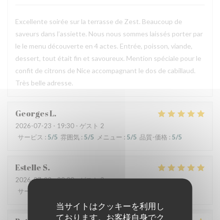
Excellente soirée sur la terrasse de Zest. Beaucoup de
saveurs dans l’assiette. Nous nous sommes laissés porter par
le le menu découverte en 4 actes. Entrée, poisson, viande,
dessert, tout était fin et savoureux. Mention spéciale pour le
confit de citrons de Nice accompagnant le dos de cabillaud.
Très belle adresse.
Georges
L
2026-07-23
- 19:30 - ゲスト 2
サービス
:
5
/5
雰囲気
:
5
/5
メニュー
:
5
/5
品質-価格
:
5
/5
Estelle
S
2026-07-23
- 20:00 - ゲスト 2
サービス
:
5
/5
雰囲気
:
5
/5
メニュー
:
5
/5
品質-価格
:
5
/5
当サイトはクッキーを利用し
ております。お客様自身でク