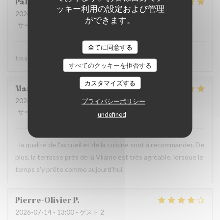
Patrick
L
ッキー利用の設定および管理
2026-07-23
- 13:30 - ゲスト 2
ができます。
サービス
:
5
/5
雰囲気
:
5
/5
メニュー
:
5
/5
品質-価格
:
5
/5
全てに同意する
toujours parfait comme d'habitude
すべてのクッキーを拒否する
カスタマイズする
Maryvonne
M
2026-07-23
- 12:30 - ゲスト 2
プライバシーポリシー
サービス
:
5
/5
雰囲気
:
4
/5
メニュー
:
5
/5
品質-価格
:
4
/5
undefined
- la qualité de l'accueil et de la cuisine sont à recommander. De
plus, la terrasse près de la Vilaine est très agréable, lorsque le
temps s'y prête comme aujourd'hui.
Pierre-Olivier
P
2026-07-14
- 13:00 - ゲスト 2