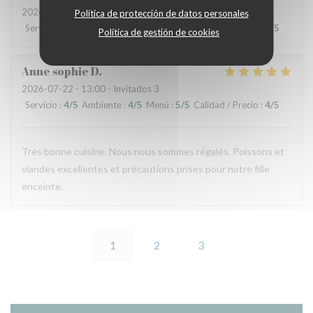
2026-07-14
- 13:00 - Invitados 2
Política de protección de datos personales
Servicio
:
4
/5
Ambiente
:
3
/5
Menú
:
5
/5
Calidad / Precio
:
4
/5
Política de gestión de cookies
Anne sophie
D
2026-07-22
- 13:00 - Invitados 3
Servicio
:
4
/5
Ambiente
:
4
/5
Menú
:
5
/5
Calidad / Precio
:
4
/5
Très bonne cuisine. Nous nous sommes régalés. Poissons et
viandes excellentes et précautions prises pour notre fille
enceinte.
1
2
3