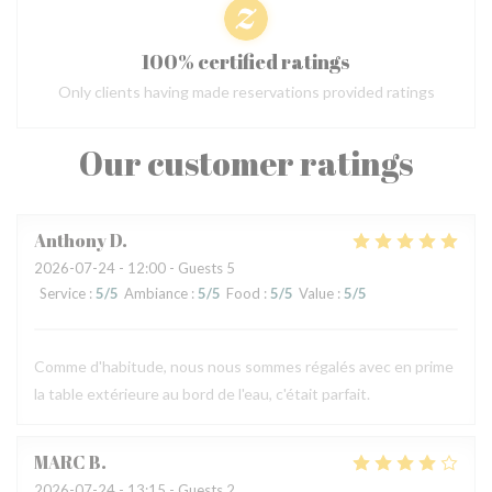
100% certified ratings
Only clients having made reservations provided ratings
Our customer ratings
Anthony
D
2026-07-24
- 12:00 - Guests 5
Service
:
5
/5
Ambiance
:
5
/5
Food
:
5
/5
Value
:
5
/5
Comme d'habitude, nous nous sommes régalés avec en prime
la table extérieure au bord de l'eau, c'était parfait.
MARC
B
2026-07-24
- 13:15 - Guests 2