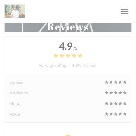
Personalizing your cookie choices
Reviews
4.9
/5
Average rating —
4029 reviews
Service
Ambiance
Menus
Value