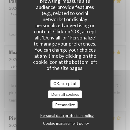
Patrick
L
browsing, measure site
audience, provide features
2026-07-23
- 13:30 - Guests 2
(e.g., related to social
Service
:
5
/5
Ambiance
:
5
/5
Food
:
5
/5
Value
:
5
/5
networks) or display
personalized advertising or
content. Click on 'OK, accept
toujours parfait comme d'habitude
all', 'Deny all' or 'Personalize'
to manage your preferences.
You can change your choices
Maryvonne
M
at any time by clicking on the
2026-07-23
- 12:30 - Guests 2
cookie icon at the bottom left
Service
:
5
/5
Ambiance
:
4
/5
Food
:
5
/5
Value
:
4
/5
of the site pages.
OK, accept all
- la qualité de l'accueil et de la cuisine sont à recommander. De
plus, la terrasse près de la Vilaine est très agréable, lorsque le
Deny all cookies
temps s'y prête comme aujourd'hui.
Personalize
Personal data protection policy
Pierre-Olivier
P
Cookie management policy
2026-07-14
- 13:00 - Guests 2