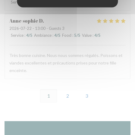
Service
:
4
/5
Ambiance
:
3
/5
Food
:
5
/5
Value
:
4
/5
Anne sophie
D
2026-07-22
- 13:00 - Guests 3
Service
:
4
/5
Ambiance
:
4
/5
Food
:
5
/5
Value
:
4
/5
Très bonne cuisine. Nous nous sommes régalés. Poissons et
viandes excellentes et précautions prises pour notre fille
enceinte.
1
2
3