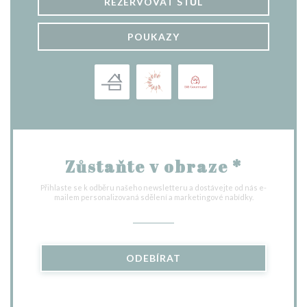
REZERVOVAT STŮL
POUKAZY
Zůstaňte v obraze
*
Přihlaste se k odběru našeho newsletteru a dostávejte od nás e-
mailem personalizovaná sdělení a marketingové nabídky.
ODEBÍRAT