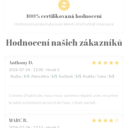
100% certifikovaná hodnocení
Hodnocení poskytují pouze klienti, kteří učinili rezervace
Hodnocení našich zákazníků
Anthony
D
2026-07-24
- 12:00 - Hosté 5
Služba
:
5
/5
Atmosféra
:
5
/5
Kuchyně
:
5
/5
Kvalita / Cena
:
5
/5
Comme d'habitude, nous nous sommes régalés avec en prime
la table extérieure au bord de l'eau, c'était parfait.
MARC
B
2026-07-24
- 13:15 - Hosté 2