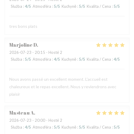
Služba
:
4
/5
Atmosféra
:
5
/5
Kuchyně
:
5
/5
Kvalita / Cena
:
5
/5
tres bons plats
Marjoline
D
2026-07-23
- 20:15 - Hosté 2
Služba
:
5
/5
Atmosféra
:
4
/5
Kuchyně
:
5
/5
Kvalita / Cena
:
4
/5
Nous avons passé un excellent moment. L'accueil est
chaleureux et le repas excellent. Nous y reviendrons avec
plaisir
Masteau
A
2026-07-23
- 20:00 - Hosté 2
Služba
:
4
/5
Atmosféra
:
5
/5
Kuchyně
:
5
/5
Kvalita / Cena
:
5
/5