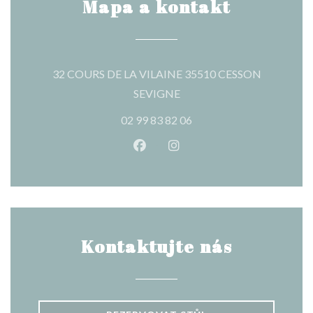
Mapa a kontakt
32 COURS DE LA VILAINE 35510 CESSON
((otevře se v novém okně))
SEVIGNE
02 99 83 82 06
Facebook ((otevře se v novém o
Instagram ((otevře se v n
Kontaktujte nás