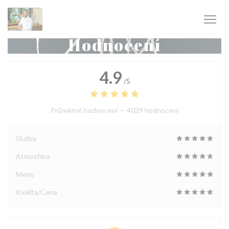
Panel pro správu cookies
Hodnocení
4.9
/5
Průměrné hodnocení —
4029 hodnoceni
Služba
Atmosféra
Menu
Kvalita/Cena