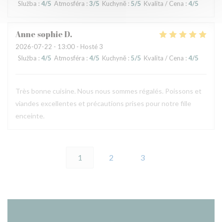
Služba
:
4
/5
Atmosféra
:
3
/5
Kuchyně
:
5
/5
Kvalita / Cena
:
4
/5
Anne sophie
D
2026-07-22
- 13:00 - Hosté 3
Služba
:
4
/5
Atmosféra
:
4
/5
Kuchyně
:
5
/5
Kvalita / Cena
:
4
/5
Très bonne cuisine. Nous nous sommes régalés. Poissons et
viandes excellentes et précautions prises pour notre fille
enceinte.
1
2
3