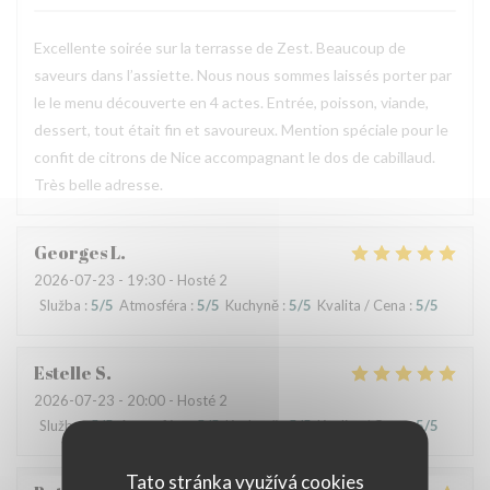
Excellente soirée sur la terrasse de Zest. Beaucoup de
saveurs dans l’assiette. Nous nous sommes laissés porter par
le le menu découverte en 4 actes. Entrée, poisson, viande,
dessert, tout était fin et savoureux. Mention spéciale pour le
confit de citrons de Nice accompagnant le dos de cabillaud.
Très belle adresse.
Georges
L
2026-07-23
- 19:30 - Hosté 2
Služba
:
5
/5
Atmosféra
:
5
/5
Kuchyně
:
5
/5
Kvalita / Cena
:
5
/5
Estelle
S
2026-07-23
- 20:00 - Hosté 2
Služba
:
5
/5
Atmosféra
:
5
/5
Kuchyně
:
5
/5
Kvalita / Cena
:
5
/5
Tato stránka využívá cookies