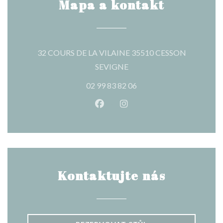
Mapa a kontakt
32 COURS DE LA VILAINE 35510 CESSON
((otevře se v novém okně))
SEVIGNE
02 99 83 82 06
Facebook ((otevře se v novém o
Instagram ((otevře se v n
Kontaktujte nás