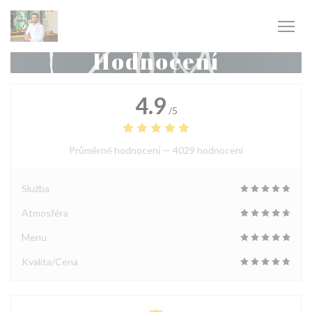
Panel pro správu cookies
Hodnocení
4.9
/5
Průměrné hodnocení —
4029 hodnoceni
Služba
Atmosféra
Menu
Kvalita/Cena