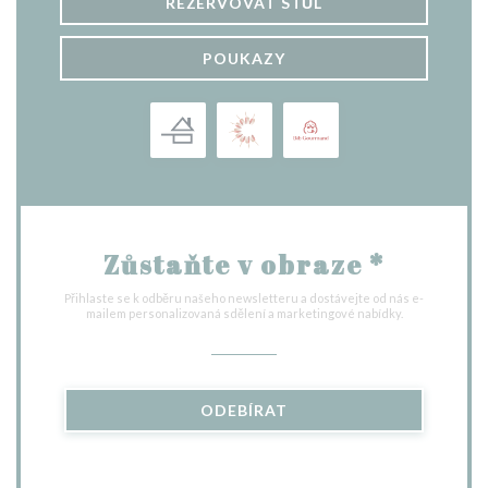
REZERVOVAT STŮL
POUKAZY
Zůstaňte v obraze
*
Přihlaste se k odběru našeho newsletteru a dostávejte od nás e-
mailem personalizovaná sdělení a marketingové nabídky.
ODEBÍRAT