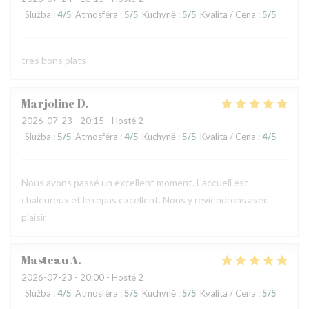
Služba
:
4
/5
Atmosféra
:
5
/5
Kuchyně
:
5
/5
Kvalita / Cena
:
5
/5
tres bons plats
Marjoline
D
2026-07-23
- 20:15 - Hosté 2
Služba
:
5
/5
Atmosféra
:
4
/5
Kuchyně
:
5
/5
Kvalita / Cena
:
4
/5
Nous avons passé un excellent moment. L'accueil est
chaleureux et le repas excellent. Nous y reviendrons avec
plaisir
Masteau
A
2026-07-23
- 20:00 - Hosté 2
Služba
:
4
/5
Atmosféra
:
5
/5
Kuchyně
:
5
/5
Kvalita / Cena
:
5
/5