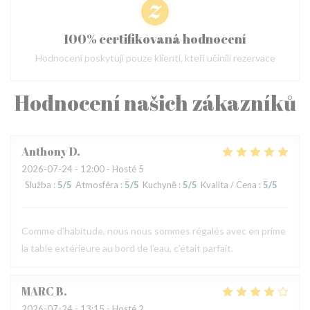
100% certifikovaná hodnocení
Hodnocení poskytují pouze klienti, kteří učinili rezervace
Hodnocení našich zákazníků
Anthony
D
2026-07-24
- 12:00 - Hosté 5
Služba
:
5
/5
Atmosféra
:
5
/5
Kuchyně
:
5
/5
Kvalita / Cena
:
5
/5
Comme d'habitude, nous nous sommes régalés avec en prime
la table extérieure au bord de l'eau, c'était parfait.
MARC
B
2026-07-24
- 13:15 - Hosté 2