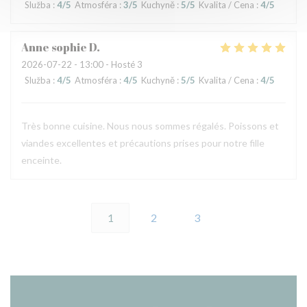
Služba
:
4
/5
Atmosféra
:
3
/5
Kuchyně
:
5
/5
Kvalita / Cena
:
4
/5
Anne sophie
D
2026-07-22
- 13:00 - Hosté 3
Služba
:
4
/5
Atmosféra
:
4
/5
Kuchyně
:
5
/5
Kvalita / Cena
:
4
/5
Très bonne cuisine. Nous nous sommes régalés. Poissons et
viandes excellentes et précautions prises pour notre fille
enceinte.
1
2
3