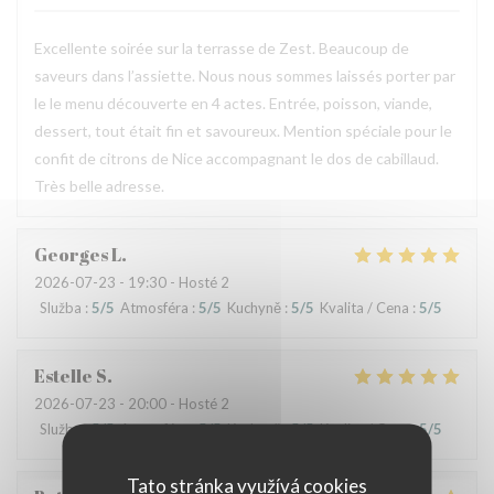
Excellente soirée sur la terrasse de Zest. Beaucoup de
saveurs dans l’assiette. Nous nous sommes laissés porter par
le le menu découverte en 4 actes. Entrée, poisson, viande,
dessert, tout était fin et savoureux. Mention spéciale pour le
confit de citrons de Nice accompagnant le dos de cabillaud.
Très belle adresse.
Georges
L
2026-07-23
- 19:30 - Hosté 2
Služba
:
5
/5
Atmosféra
:
5
/5
Kuchyně
:
5
/5
Kvalita / Cena
:
5
/5
Estelle
S
2026-07-23
- 20:00 - Hosté 2
Služba
:
5
/5
Atmosféra
:
5
/5
Kuchyně
:
5
/5
Kvalita / Cena
:
5
/5
Tato stránka využívá cookies