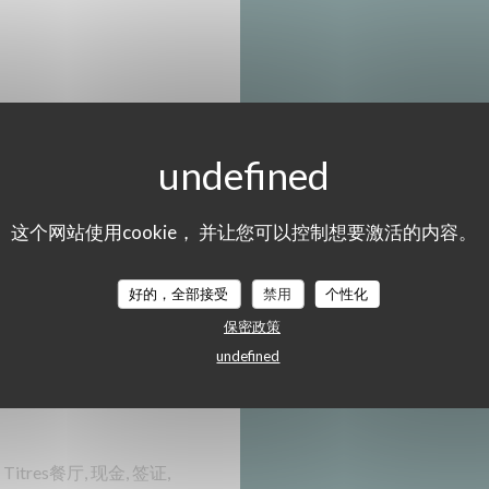
星
-
星
这个网站使用cookie， 并让您可以控制想要激活的内容。
星
-
星
好的，全部接受
禁用
个性化
星
-
星
保密政策
undefined
线上网
 Titres餐厅, 现金, 签证,