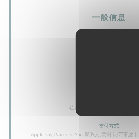
一般信息
菜肴
自制, 新鲜产品
经营类型
Bistronomique
服务
私人租用, 残疾人通道, 阳台, 无
支付方式
Apple Pay, Paiement Sans联系人, 欧洲卡/万事达卡,