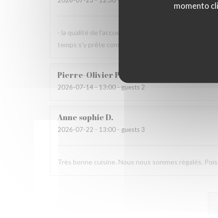
2026-07-23
- 12:30 - guests 2
momento cli
- la qualité de l'accueil et de la cuisine sont à recomm
temps s'y prête comme aujourd'hui.
Pierre-Olivier
P
2026-07-14
- 13:00 - guests 2
Anne sophie
D
2026-07-22
- 13:00 - guests 3
Très bonne cuisine. Nous nous sommes régalés. Poisso