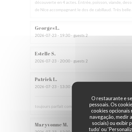
découverte en 4 actes. Entrée, poisson, viande, desse
de Nice accompagnant le dos de cabillaud. Très belle
Georges
L
2026-07-23
- 19:30 - guests 2
Estelle
S
2026-07-23
- 20:00 - guests 2
Patrick
L
2026-07-23
- 13:30 - guests 2
O restaurante e se
pessoais. Os cooki
toujours parfait comme d'habitude
cookies opcionais
navegação, medir a 
sociais) ou exibir
Maryvonne
M
tudo' ou 'Personali