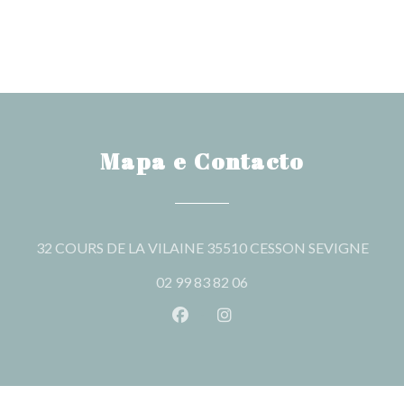
Mapa e Contacto
((abr
32 COURS DE LA VILAINE 35510 CESSON SEVIGNE
02 99 83 82 06
Facebook ((abre numa nova jane
Instagram ((abre numa nov