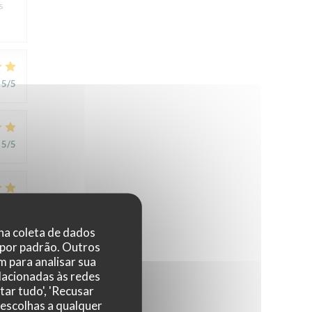
s
5
/5
5
/5
5
/5
 na coleta de dados
 por padrão. Outros
 para analisar sua
elacionadas às redes
tar tudo', 'Recusar
 escolhas a qualquer