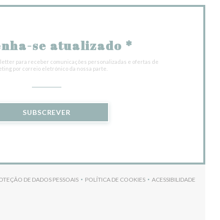
nha-se atualizado
*
etter para receber comunicações personalizadas e ofertas de
ting por correio eletrónico da nossa parte.
SUBSCREVER
ROTEÇÃO DE DADOS PESSOAIS
POLÍTICA DE COOKIES
ACESSIBILIDADE
)
((ABRE NUMA NOVA JANELA))
((ABRE NUMA NOVA JANELA))
((ABRE NUMA NO