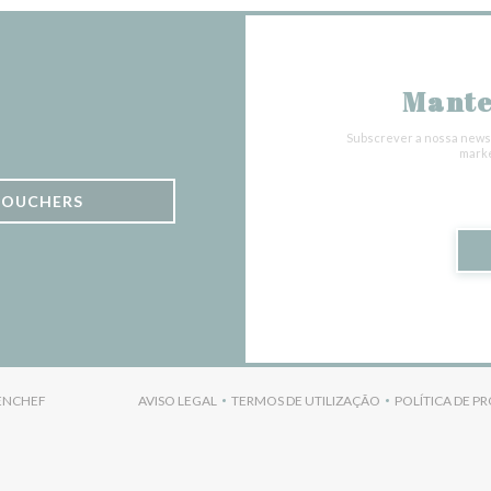
Mante
Subscrever a nossa newsl
marke
VOUCHERS
((ABRE NUMA NOVA JANELA))
ENCHEF
AVISO LEGAL
TERMOS DE UTILIZAÇÃO
POLÍTICA DE P
((ABRE NUMA NOVA JANELA))
((ABRE NUMA NOVA JANELA)