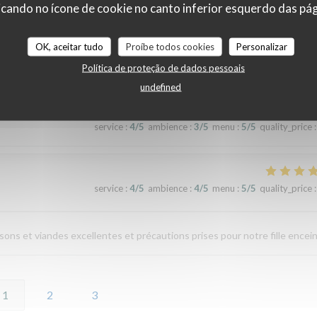
service
:
5
/5
ambience
:
4
/5
menu
:
5
/5
quality_price
:
cando no ícone de cookie no canto inferior esquerdo das pági
OK, aceitar tudo
Proíbe todos cookies
Personalizar
ander. De plus, la terrasse près de la Vilaine est très agréable, lorsque le
Política de proteção de dados pessoais
undefined
service
:
4
/5
ambience
:
3
/5
menu
:
5
/5
quality_price
:
service
:
4
/5
ambience
:
4
/5
menu
:
5
/5
quality_price
:
ns et viandes excellentes et précautions prises pour notre fille encein
1
2
3