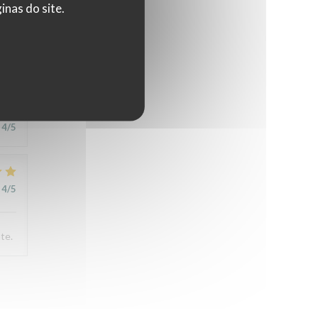
4
/5
nas do site.
4
/5
4
/5
te.