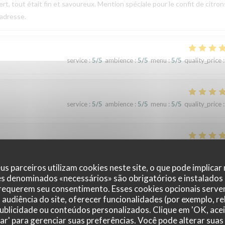
rt, tout était fin et savoureux. Mention spéciale pour le confit de citron
 adresse.
service
:
5
/5
ambience
:
5
/5
menu
:
5
/5
quality_price
:
service
:
5
/5
ambience
:
5
/5
menu
:
5
/5
quality_price
:
service
:
5
/5
ambience
:
5
/5
menu
:
5
/5
quality_price
:
us parceiros utilizam cookies neste site, o que pode implicar
es denominados «necessários» são obrigatórios e instalados
 requerem seu consentimento. Esses cookies opcionais servem
audiência do site, oferecer funcionalidades (por exemplo, r
 publicidade ou conteúdos personalizados. Clique em 'OK, acei
zar' para gerenciar suas preferências. Você pode alterar suas