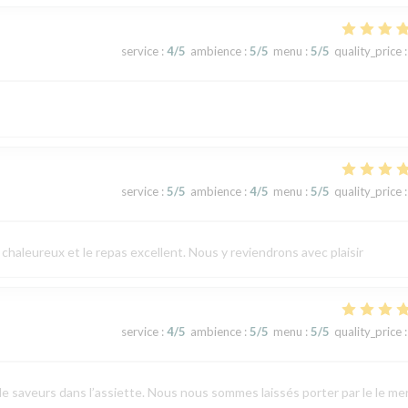
service
:
4
/5
ambience
:
5
/5
menu
:
5
/5
quality_price
:
service
:
5
/5
ambience
:
4
/5
menu
:
5
/5
quality_price
:
chaleureux et le repas excellent. Nous y reviendrons avec plaisir
service
:
4
/5
ambience
:
5
/5
menu
:
5
/5
quality_price
:
de saveurs dans l’assiette. Nous nous sommes laissés porter par le le m