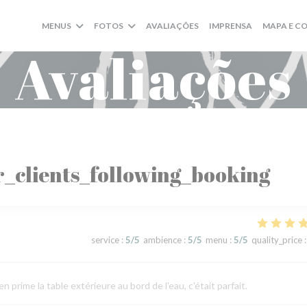
MENUS
FOTOS
AVALIAÇÕES
IMPRENSA
MAPA E C
Avaliações
_clients_following_booking
service
:
5
/5
ambience
:
5
/5
menu
:
5
/5
quality_price
:
ime la table extérieure au bord de l'eau, c'était parfait.