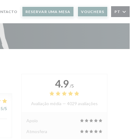
ONTACTO
RESERVAR UMA MESA
VOUCHERS
PT
4.9
/5
Avaliação média —
4029 avaliações
5
/5
Apoio
Atmosfera