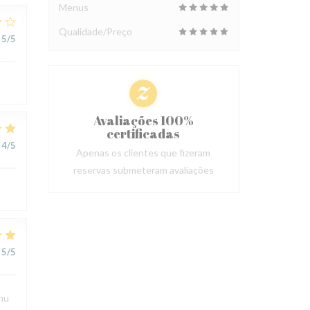
Menus
Qualidade/Preço
5
/5
Avaliações 100%
certificadas
4
/5
Apenas os clientes que fizeram
reservas submeteram avaliações
5
/5
enu