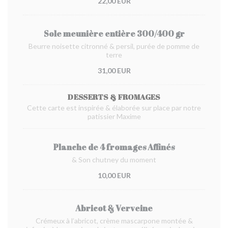
22,00 EUR
Sole meunière entière 300/400 gr
Beurre noisette citronné & persil, purée de pomme de
terre
31,00 EUR
DESSERTS & FROMAGES
Cette carte est inspirée & élaborée sur place par notre
patissier Maxime
Planche de 4 fromages Affinés
& Son chutney du moment
10,00 EUR
Abricot & Verveine
Crémeux à l’abricot, crème mascarpone montée &