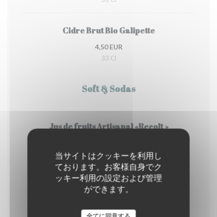
Cidre Brut Bio Galipette
4,50 EUR
33 Cl
Soft & Sodas
Jus de fruits Artisanal «Recolt »
Pomme, orange, ananas,
5,00 EUR
当サイトはクッキーを利用し
25 Cl
ております。お客様自身でク
ッキー利用の設定および管理
ができます。
Jus de fruits Pétillant "Le Schorle"
Cassis, Rhubarbe Bio
全てに同意する