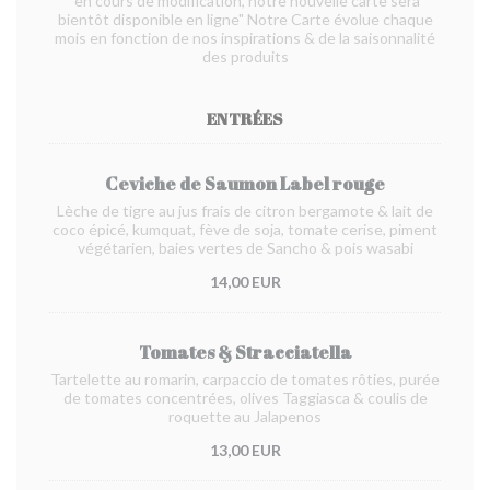
"en cours de modification, notre nouvelle carte sera
bientôt disponible en ligne" Notre Carte évolue chaque
mois en fonction de nos inspirations & de la saisonnalité
des produits
ENTRÉES
Ceviche de Saumon Label rouge
Lèche de tigre au jus frais de citron bergamote & lait de
coco épicé, kumquat, fève de soja, tomate cerise, piment
végétarien, baies vertes de Sancho & pois wasabi
14,00 EUR
Tomates & Stracciatella
Tartelette au romarin, carpaccio de tomates rôties, purée
de tomates concentrées, olives Taggiasca & coulis de
roquette au Jalapenos
13,00 EUR