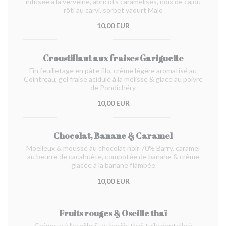
infusée à la verveine, abricots caramélisés, noix de cajou
rôti au carvi, sorbet yaourt Malo
10,00 EUR
Croustillant aux fraises Gariguette
Fin feuilletage en pâte filo, crème légère aromatisé au
Cointreau, gel fraise acidulé à la mélisse & glace au poivre
de Pondichéry
10,00 EUR
Chocolat, Banane & Caramel
Moelleux & mousse au chocolat noir 70% Barry, caramel
au beurre de cacahuète, compotée de banane & crème
glacée à la banane flambée
10,00 EUR
Fruits rouges & Oseille thaï
Crémeux à l’oseille & au basilic thaï, tuile dentelle à