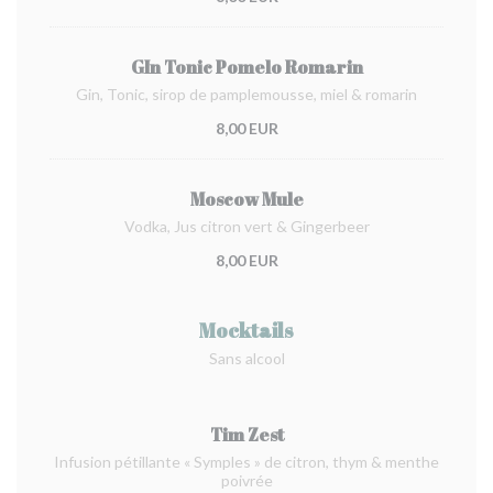
GIn Tonic Pomelo Romarin
Gin, Tonic, sirop de pamplemousse, miel & romarin
8,00 EUR
Moscow Mule
Vodka, Jus citron vert & Gingerbeer
8,00 EUR
Mocktails
Sans alcool
Tim Zest
Infusion pétillante « Symples » de citron, thym & menthe
poivrée