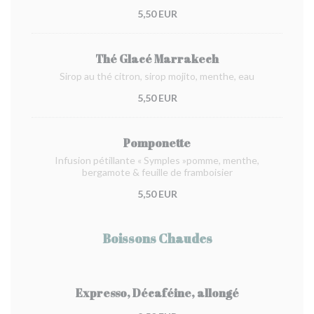
5,50 EUR
Thé Glacé Marrakech
Sirop au thé citron, sirop mojito, menthe, eau
5,50 EUR
Pomponette
Infusion pétillante « Symples »pomme, menthe,
bergamote & feuille de framboisier
5,50 EUR
Boissons Chaudes
Expresso, Décaféine, allongé