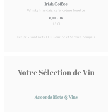
Irish Coffee
Whisky Irlandais, café, crème fouetté
8,00 EUR
12 Cl
Ces prix sont nets TTC, Sourire et Service compris
Notre Sélection de Vin
Accords Mets & Vins