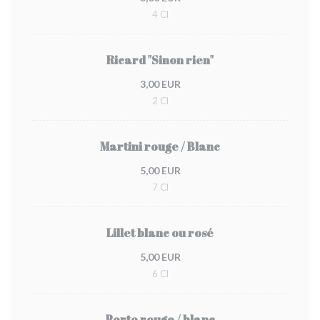
4 Cl
Ricard "Sinon rien"
3,00 EUR
2 Cl
Martini rouge / Blanc
5,00 EUR
7 Cl
Lillet blanc ou rosé
5,00 EUR
6 Cl
Porto rouge / blanc