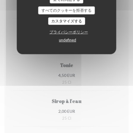
5,00 EUR
すべてのクッキーを拒否する
33 Cl
カスタマイズする
Breizh Cola & Breizh Zéro
プライバシーポリシー
4,50 EUR
undefined
33 Cl
Tonic
4,50 EUR
25 Cl
Sirop à l'eau
2,00 EUR
25 Cl