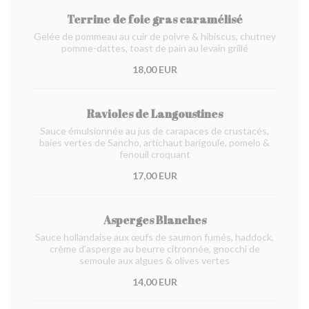
Terrine de foie gras caramélisé
Gelée de pommeau au cuir de poivre & hibiscus, chutney
pomme-dattes, toast de pain au levain grillé
18,00 EUR
Ravioles de Langoustines
Sauce émulsionnée au jus de carapaces de crustacés,
baies vertes de Sancho, artichaut barigoule, pomelo &
fenouil croquant
17,00 EUR
Asperges Blanches
Sauce hollandaise aux œufs de saumon fumés, haddock,
crème d’asperge au beurre citronnée, gnocchi de
semoule aux algues & olives vertes
14,00 EUR