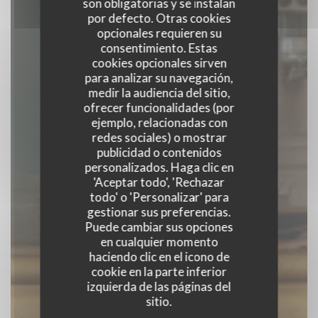
son obligatorias y se instalan
por defecto. Otras cookies
opcionales requieren su
consentimiento. Estas
cookies opcionales sirven
para analizar su navegación,
medir la audiencia del sitio,
ofrecer funcionalidades (por
ejemplo, relacionadas con
RESTAURANT ZEST
redes sociales) o mostrar
publicidad o contenidos
personalizados. Haga clic en
BISTRONOMIQUE
|
CESSON SEVIGNE
'Aceptar todo', 'Rechazar
todo' o 'Personalizar' para
gestionar sus preferencias.
RESERVAR UNA MESA
Puede cambiar sus opciones
en cualquier momento
haciendo clic en el icono de
cookie en la parte inferior
izquierda de las páginas del
sitio.